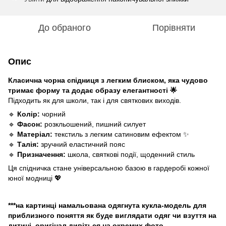
До обраного
Порівняти
Опис
Класична чорна спідниця з легким блиском, яка чудово
тримає форму та додає образу елегантності 🌟
Підходить як для школи, так і для святкових виходів.
🔹
Колір:
чорний
🔹
Фасон:
розкльошений, пишний силует
🔹
Матеріал:
текстиль з легким сатиновим ефектом ✨
🔹
Талія:
зручний еластичний пояс
🔹
Призначення:
школа, святкові події, щоденний стиль
Ця спідничка стане універсальною базою в гардеробі кожної
юної модниці 💖
***на картинці намальована одягнута кукла-модель для
приблизного поняття як буде виглядати одяг чи взуття на
дитині, оригінал дивіться на окремих фото