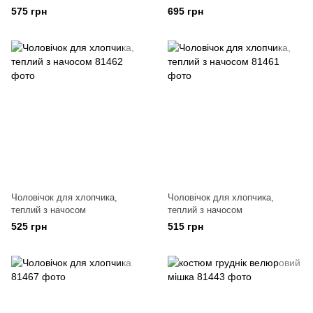
синій, р.74–92
графітовий колір, р.98–104
575 грн
695 грн
Чоловічок для хлопчика,
Чоловічок для хлопчика,
теплий з начосом
теплий з начосом
525 грн
515 грн