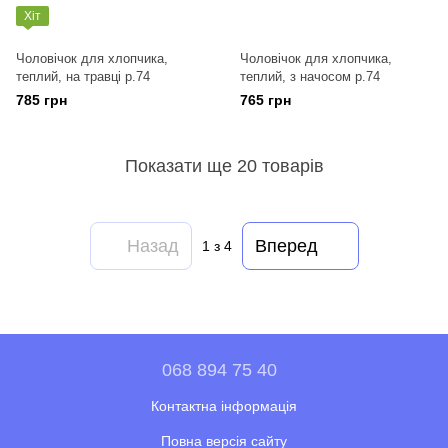
Хіт
Чоловічок для хлопчика,
Чоловічок для хлопчика,
теплий, на травці р.74
теплий, з начосом р.74
785 грн
765 грн
Показати ще 20 товарів
Назад
Вперед
1
з 4
068 894 75 40
Контактна інформація
Повна версія сайту