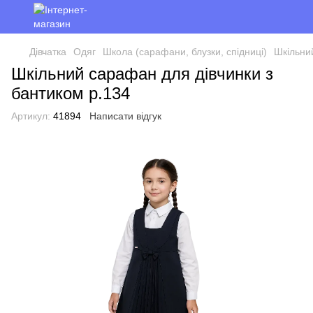
Дівчатка
Одяг
Школа (сарафани, блузки, спідниці)
Шкільни
Шкільний сарафан для дівчинки з
бантиком р.134
Артикул:
41894
Написати відгук