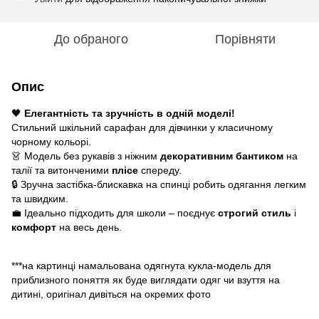
До обраного
Порівняти
Опис
🖤
Елегантність та зручність в одній моделі!
Стильний шкільний сарафан для дівчинки у класичному
чорному кольорі.
👗 Модель без рукавів з ніжним
декоративним бантиком
на
талії та витонченими
плісе
спереду.
🔒 Зручна застібка-блискавка на спинці робить одягання легким
та швидким.
💼 Ідеально підходить для школи – поєднує
строгий стиль
і
комфорт
на весь день.
***на картинці намальована одягнута кукла-модель для
приблизного поняття як буде виглядати одяг чи взуття на
дитині, оригінал дивіться на окремих фото