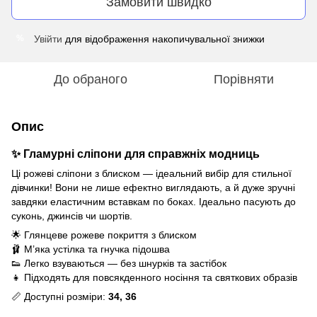
Замовити швидко
Увійти
для відображення накопичувальної знижки
%
До обраного
Порівняти
Опис
✨ Гламурні сліпони для справжніх модниць
Ці рожеві сліпони з блиском — ідеальний вибір для стильної
дівчинки! Вони не лише ефектно виглядають, а й дуже зручні
завдяки еластичним вставкам по боках. Ідеально пасують до
суконь, джинсів чи шортів.
🌟 Глянцеве рожеве покриття з блиском
🩰 М’яка устілка та гнучка підошва
👟 Легко взуваються — без шнурків та застібок
👧 Підходять для повсякденного носіння та святкових образів
📏 Доступні розміри:
34, 36