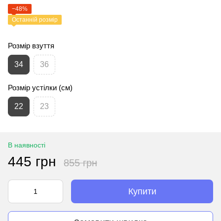
−48%
Останній розмір
Розмір взуття
34
36
Розмір устілки (см)
22
23
В наявності
445 грн
855 грн
Купити