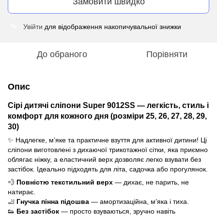
Замовити швидко
Увійти
для відображення накопичувальної знижки
%
До обраного
Порівняти
Опис
Сірі дитячі сліпони Super 9012SS — легкість, стиль і
комфорт для кожного дня (розміри 25, 26, 27, 28, 29,
30)
✨ Надлегке, м’яке та практичне взуття для активної дитини! Ці
сліпони виготовлені з дихаючої трикотажної сітки, яка приємно
облягає ніжку, а еластичний верх дозволяє легко взувати без
застібок. Ідеально підходять для літа, садочка або прогулянок.
💨
Повністю текстильний верх
— дихає, не парить, не
натирає.
🦶
Гнучка пінна підошва
— амортизаційна, м’яка і тиха.
👟
Без застібок
— просто взуваються, зручно навіть