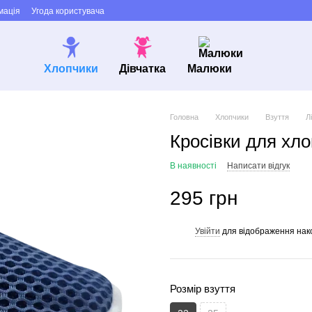
мація
Угода користувача
Хлопчики
Дівчатка
Малюки
Головна
Хлопчики
Взуття
Л
Кросівки для хло
В наявності
Написати відгук
295 грн
Увійти
для відображення нак
%
Розмір взуття