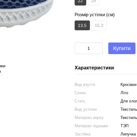
22
25
Розмір устілки (см)
13,5
15,3
Купити
Характеристики
Вид взуття
Кросівки
Сезон
Літо
Стать
Для хло
Вид устілки
Текстил
Матеріал верху
Текстил
Матеріал підошви
ТЭП
Застібка
Липучка