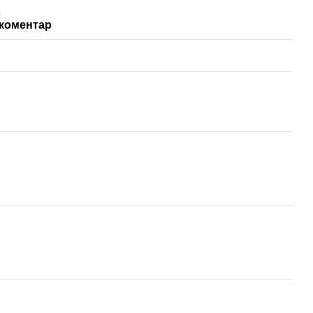
ь
 коментар