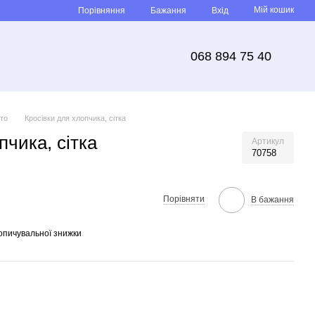
Мій кошик
Порівняння
Бажання
Вхід
068 894 75 40
іто
Кросівки для хлопчика, сітка
пчика, сітка
Артикул
70758
Порівняти
В бажання
опичувальної знижки