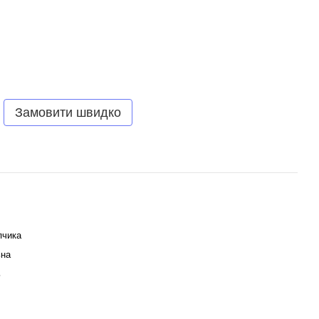
Замовити швидко
пчика
ьна
ь