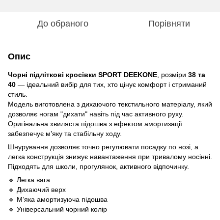
До обраного
Порівняти
Опис
Чорні підліткові кросівки SPORT DEEKONE
, розміри
38 та
40
— ідеальний вибір для тих, хто цінує комфорт і стриманий
стиль.
Модель виготовлена з дихаючого текстильного матеріалу, який
дозволяє ногам "дихати" навіть під час активного руху.
Оригінальна хвиляста підошва з ефектом амортизації
забезпечує м’яку та стабільну ходу.
Шнурування дозволяє точно регулювати посадку по нозі, а
легка конструкція знижує навантаження при тривалому носінні.
Підходять для школи, прогулянок, активного відпочинку.
🔹 Легка вага
🔹 Дихаючий верх
🔹 М’яка амортизуюча підошва
🔹 Універсальний чорний колір