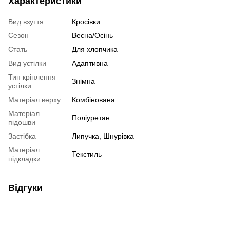
Характеристики
Вид взуття
Кросівки
Сезон
Весна/Осінь
Стать
Для хлопчика
Вид устілки
Адаптивна
Тип кріплення
Знімна
устілки
Матеріал верху
Комбінована
Матеріал
Поліуретан
підошви
Застібка
Липучка, Шнурівка
Матеріал
Текстиль
підкладки
Відгуки