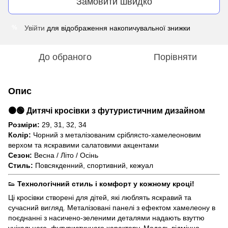
Замовити швидко
Увійти
для відображення накопичувальної знижки
%
До обраного
Порівняти
Опис
⚫🟢 Дитячі кросівки з футуристичним дизайном
Розміри:
29, 31, 32, 34
Колір:
Чорний з металізованим сріблясто-хамелеоновим
верхом та яскравими салатовими акцентами
Сезон:
Весна / Літо / Осінь
Стиль:
Повсякденний, спортивний, кежуал
👟
Технологічний стиль і комфорт у кожному кроці!
Ці кросівки створені для дітей, які люблять яскравий та
сучасний вигляд. Металізовані панелі з ефектом хамелеону в
поєднанні з насичено-зеленими деталями надають взуттю
унікального, футуристичного характеру. Модель відмінно