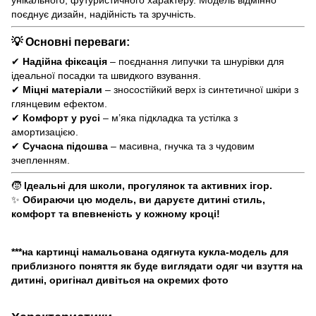
поєднує дизайн, надійність та зручність.
💡 Основні переваги:
✔
Надійна фіксація
– поєднання липучки та шнурівки для
ідеальної посадки та швидкого взування.
✔
Міцні матеріали
– зносостійкий верх із синтетичної шкіри з
глянцевим ефектом.
✔
Комфорт у русі
– м’яка підкладка та устілка з
амортизацією.
✔
Сучасна підошва
– масивна, гнучка та з чудовим
зчепленням.
🧒
Ідеальні для школи, прогулянок та активних ігор.
✨
Обираючи цю модель, ви даруєте дитині стиль,
комфорт та впевненість у кожному кроці!
***на картинці намальована одягнута кукла-модель для
приблизного поняття як буде виглядати одяг чи взуття на
дитині, оригінал дивіться на окремих фото