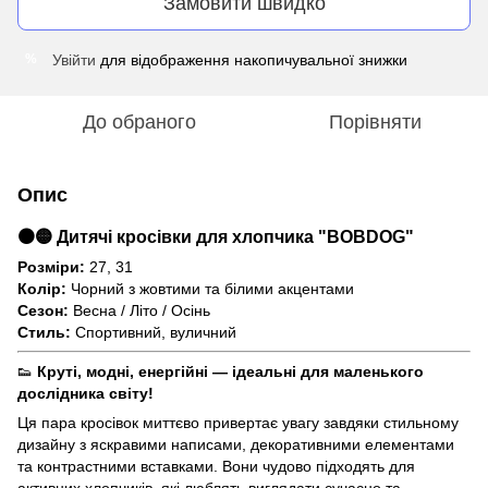
Замовити швидко
Увійти
для відображення накопичувальної знижки
%
До обраного
Порівняти
Опис
⚫🟡 Дитячі кросівки для хлопчика "BOBDOG"
Розміри:
27, 31
Колір:
Чорний з жовтими та білими акцентами
Сезон:
Весна / Літо / Осінь
Стиль:
Спортивний, вуличний
👟
Круті, модні, енергійні — ідеальні для маленького
дослідника світу!
Ця пара кросівок миттєво привертає увагу завдяки стильному
дизайну з яскравими написами, декоративними елементами
та контрастними вставками. Вони чудово підходять для
активних хлопчиків, які люблять виглядати сучасно та