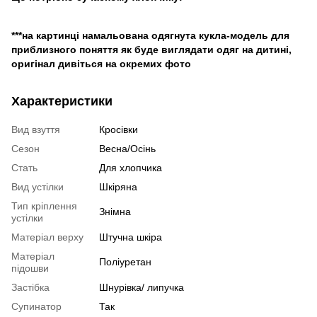
***на картинці намальована одягнута кукла-модель для
приблизного поняття як буде виглядати одяг на дитині,
оригінал дивіться на окремих фото
Характеристики
Вид взуття
Кросівки
Сезон
Весна/Осінь
Стать
Для хлопчика
Вид устілки
Шкіряна
Тип кріплення
Знімна
устілки
Матеріал верху
Штучна шкіра
Матеріал
Поліуретан
підошви
Застібка
Шнурівка/ липучка
Супинатор
Так