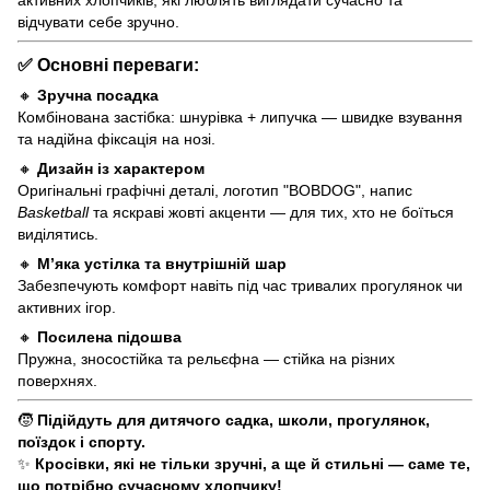
відчувати себе зручно.
✅ Основні переваги:
🔸
Зручна посадка
Комбінована застібка: шнурівка + липучка — швидке взування
та надійна фіксація на нозі.
🔸
Дизайн із характером
Оригінальні графічні деталі, логотип "BOBDOG", напис
Basketball
та яскраві жовті акценти — для тих, хто не боїться
виділятись.
🔸
М’яка устілка та внутрішній шар
Забезпечують комфорт навіть під час тривалих прогулянок чи
активних ігор.
🔸
Посилена підошва
Пружна, зносостійка та рельєфна — стійка на різних
поверхнях.
🧒
Підійдуть для дитячого садка, школи, прогулянок,
поїздок і спорту.
✨
Кросівки, які не тільки зручні, а ще й стильні — саме те,
що потрібно сучасному хлопчику!