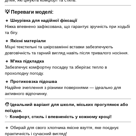
💡 Переваги моделі:
🔸
Шнурівка для надійної фіксації
Ніжка впевнено зафіксована, що гарантує зручність при ходьбі
та бігу.
🔸
Якісні матеріали
Міцні текстильні та шкірозамінні вставки забезпечують
довговічність та гарний вигляд навіть після тривалого носіння.
🔸
М'яка підкладка
Забезпечує комфортну посадку та зберігає тепло в
прохолодну погоду.
🔸
Протиковзка підошва
Надійне зчеплення з різними поверхнями — ідеально для
активного відпочинку.
🧒
Ідеальний варіант для школи, міських прогулянок або
поїздок.
✨
Комфорт, стиль і впевненість у кожному кроці!
🔹 Обирай для свого хлопчика якісне взуття, яке поєднує
практичність і сучасний вигляд!