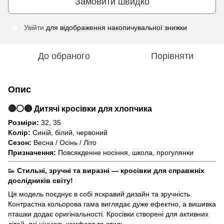
Замовити швидко
Увійти
для відображення накопичувальної знижки
%
До обраного
Порівняти
Опис
🔴⚪🔵 Дитячі кросівки для хлопчика
Розміри:
32, 35
Колір:
Синій, білий, червоний
Сезон:
Весна / Осінь / Літо
Призначення:
Повсякденне носіння, школа, прогулянки
👟
Стильні, зручні та виразні — кросівки для справжніх
дослідників світу!
Ця модель поєднує в собі яскравий дизайн та зручність.
Контрастна кольорова гама виглядає дуже ефектно, а вишивка
пташки додає оригінальності. Кросівки створені для активних
дітей, які цінують комфорт та стиль.