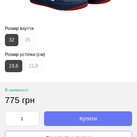
Розмір взуття
32
35
Розмір устілки (см)
19,6
21,8
В наявності
775 грн
Купити