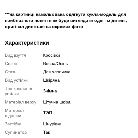
***на картинці намальована одягнута кукла-модель для
приблизного поняття як буде виглядати одяг на дитині,
оригінал дивіться на окремих фото
Характеристики
Вид взуття
Кросівки
Сезон
Весна/Осінь
Стать
Для хлопчика
Вид устілки
Шкіряна
Тип кріплення
Знімна
устілки
Матеріал верху
Штучна шкіра
Матеріал
ТЭП
підошви
Застібка
Шнурівка
Супинатор
Так