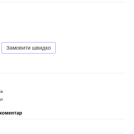
Замовити швидко
ка
рт
 коментар