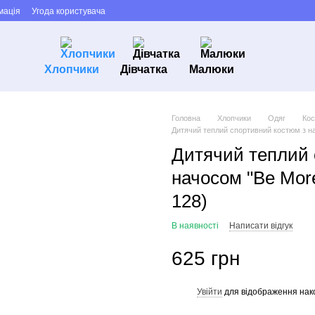
мація
Угода користувача
Хлопчики
Дівчатка
Малюки
Головна
Хлопчики
Одяг
Кос
Дитячий теплий спортивний костюм з нач
Дитячий теплий 
начосом "Be More
128)
В наявності
Написати відгук
625 грн
Увійти
для відображення нак
%