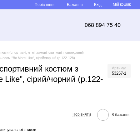
Мій кошик
Порівняння
Бажання
Вхід
068 894 75 40
тюми (спортивні, літні, зимові, святкові, повсякденні)
осом "Be More Like", сірий/чорний (р.122-128)
спортивний костюм з
Артикул
53257-1
 Like", сірий/чорний (р.122-
Порівняти
В бажання
опичувальної знижки