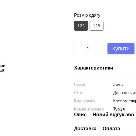
Розмір одягу
122
128
Купити
Характеристики
Сезон
Зима
Стать
Для хлопчи
Вид виробу
Костюм спо
Країна виробник
Турція
Опис
Новий відгук або
Доставка
Оплата