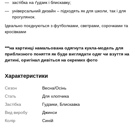
застібка на ґудзик і блискавку;
універсальний дизайн – підходять як для школи, так і для
прогулянок.
Ідеально поєднуються з футболками, светрами, сорочками та
кросівками
***на картинці намальована одягнута кукла-модель для
приблизного поняття як буде виглядати одяг чи взуття на
дитині, оригінал дивіться на окремих фото
Характеристики
Сезон
Весна/Осінь
Стать
Для хлопчика
Застібка
Гудзики, Блискавка
Вид виробу
Джинси
Колір
Синій