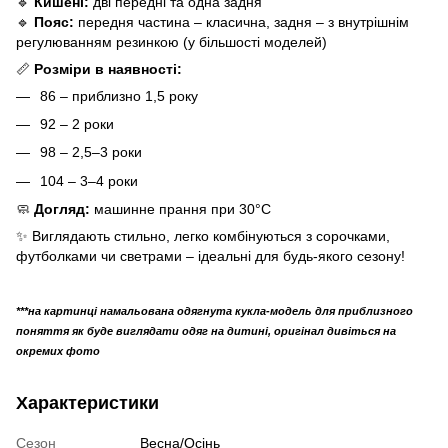
🔹
Кишені:
дві передні та одна задня
🔹
Пояс:
передня частина – класична, задня – з внутрішнім
регулюванням резинкою (у більшості моделей)
📏
Розміри в наявності:
86 – приблизно 1,5 року
92 – 2 роки
98 – 2,5–3 роки
104 – 3–4 роки
🧼
Догляд:
машинне прання при 30°C
✨ Виглядають стильно, легко комбінуються з сорочками,
футболками чи светрами – ідеальні для будь-якого сезону!
***на картинці намальована одягнута кукла-модель для приблизного
поняття як буде виглядати одяг на дитині, оригінал дивіться на
окремих фото
Характеристики
Сезон
Весна/Осінь