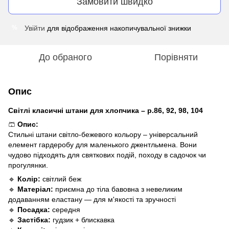
Замовити швидко
Увійти
для відображення накопичувальної знижки
%
До обраного
Порівняти
Опис
Світлі класичні штани для хлопчика – р.86, 92, 98, 104
🩳
Опис:
Стильні штани світло-бежевого кольору – універсальний
елемент гардеробу для маленького джентльмена. Вони
чудово підходять для святкових подій, походу в садочок чи
прогулянки.
🔹
Колір:
світлий беж
🔹
Матеріал:
приємна до тіла бавовна з невеликим
додаванням еластану — для м'якості та зручності
🔹
Посадка:
середня
🔹
Застібка:
гудзик + блискавка