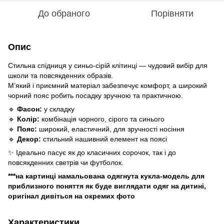
До обраного
Порівняти
Опис
Стильна спідниця у синьо-сірій клітинці — чудовий вибір для
школи та повсякденних образів.
М’який і приємний матеріал забезпечує комфорт, а широкий
чорний пояс робить посадку зручною та практичною.
🔹
Фасон:
у складку
🔹
Колір:
комбінація чорного, сірого та синього
🔹
Пояс:
широкий, еластичний, для зручності носіння
🔹
Декор:
стильний нашивний елемент на поясі
✨ Ідеально пасує як до класичних сорочок, так і до
повсякденних светрів чи футболок.
***на картинці намальована одягнута кукла-модель для
приблизного поняття як буде виглядати одяг на дитині,
оригінал дивіться на окремих фото
Характеристики