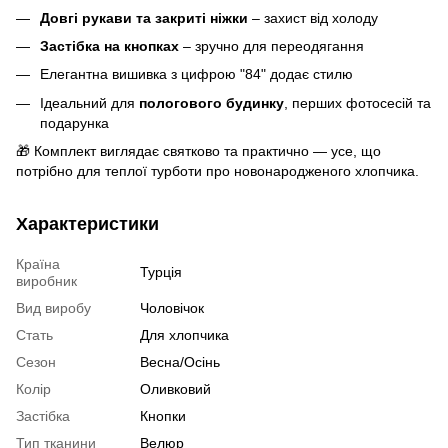
Довгі рукави та закриті ніжки
– захист від холоду
Застібка на кнопках
– зручно для переодягання
Елегантна вишивка з цифрою "84" додає стилю
Ідеальний для
пологового будинку
, перших фотосесій та
подарунка
🎁 Комплект виглядає святково та практично — усе, що
потрібно для теплої турботи про новонародженого хлопчика.
Характеристики
Країна
Турція
виробник
Вид виробу
Чоловічок
Стать
Для хлопчика
Сезон
Весна/Осінь
Колір
Оливковий
Застібка
Кнопки
Тип тканини
Велюр