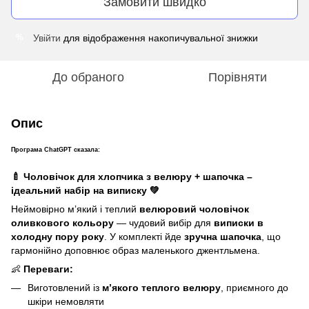
Замовити швидко
Увійти
для відображення накопичувальної знижки
%
До обраного
Порівняти
Опис
Програма ChatGPT сказала:
🍼 Чоловічок для хлопчика з велюру + шапочка –
ідеальний набір на виписку 💚
Неймовірно м’який і теплий
велюровий чоловічок
оливкового кольору
— чудовий вибір для
виписки в
холодну пору року
. У комплекті йде
зручна шапочка
, що
гармонійно доповнює образ маленького джентльмена.
👶
Переваги:
Виготовлений із
м’якого теплого велюру
, приємного до
шкіри немовляти