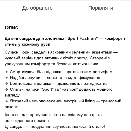
До обраного
Порівняти
Опис
Дитячі сандалі для хлопчика "Sport Fashion" — комфорт і
стиль у кожному русі!
Сучасні чорні сандалі з яскравими зеленими акцентами —
чудовий варіант для активних літніх пригод. Створені з
урахуванням комфорту та безпеки дитячої ніжки.
🔹 Амортизуюча біла підошва з протиковзким рельєфом
🔹 Надійні липучки — легке та швидке фіксування
🔹 Вентильовані вставки — дозволяють нозі «дихати»
🔹 Стильні написи "Sport" та "Fashion" додають модного
вигляду
🔹 Яскравий неоново-зелений внутрішній lining — трендовий
акцент
Ідеальні для прогулянок, ігор на свіжому повітрі та
повсякденного носіння.
Ці сандалі — поєднання зручності, легкості й стилю!