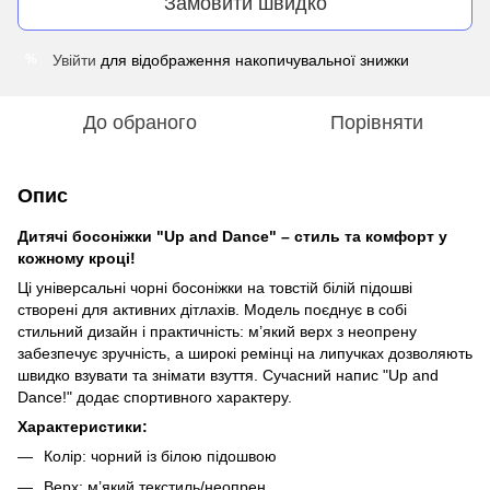
Замовити швидко
Увійти
для відображення накопичувальної знижки
%
До обраного
Порівняти
Опис
Дитячі босоніжки "Up and Dance" – стиль та комфорт у
кожному кроці!
Ці універсальні чорні босоніжки на товстій білій підошві
створені для активних дітлахів. Модель поєднує в собі
стильний дизайн і практичність: м’який верх з неопрену
забезпечує зручність, а широкі ремінці на липучках дозволяють
швидко взувати та знімати взуття. Сучасний напис "Up and
Dance!" додає спортивного характеру.
Характеристики:
Колір: чорний із білою підошвою
Верх: м’який текстиль/неопрен