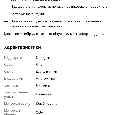
Підошва: легка, амортизуюча, з протиковзкою поверхнею
Застібка: на липучці
Призначення: для повсякденного носіння, прогулянок,
садочка або літніх активностей
Ідеальний вибір для тих, хто цінує стиль і комфорт водночас.
Характеристики
Вид взуття
Сандалі
Сезон
Літо
Стать
Для дівчинки
Вид устілки
Анатомічна
Застібка
Липучка
Тип кріплення
Незнімна
устілки
Матеріал верху
Комбінована
Матеріал
ЭВА
підошви