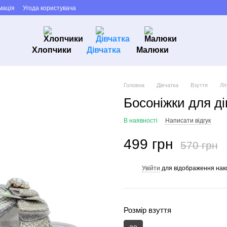
мація
Угода користувача
Хлопчики
Дівчатка
Малюки
Головна
Дівчатка
Взуття
Лі
Босоніжки для ді
В наявності
Написати відгук
499 грн
570 грн
Увійти
для відображення нак
%
Розмір взуття