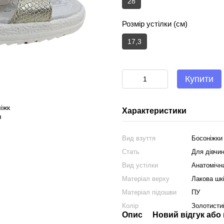
28
Розмір устілки (см)
17,3
Купити
Характеристики
Вид взуття
Босоніжки
Стать
Для дівчи
Вид устілки
Анатомічн
Матеріал верху
Лакова шк
Матеріал підошви
ПУ
Колір
Золотисти
Опис
Новий відгук або