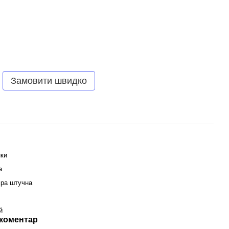
Замовити швидко
нки
а
іра штучна
й
 коментар