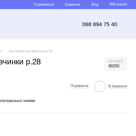
Мій кошик
Порівняння
Бажання
Вхід
068 894 75 40
то
Босоніжки для дівчинки р.28
вчинки р.28
Артикул
80250
Порівняти
В бажання
опичувальної знижки