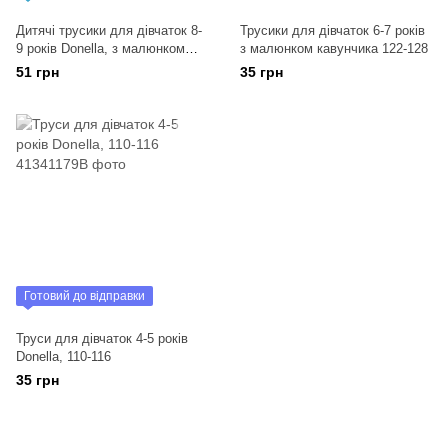
Дитячі трусики для дівчаток 8-
Трусики для дівчаток 6-7 років
9 років Donella, з малюнком
з малюнком кавунчика 122-128
кішки 134-140
51 грн
35 грн
Готовий до відправки
Труси для дівчаток 4-5 років
Donella, 110-116
35 грн