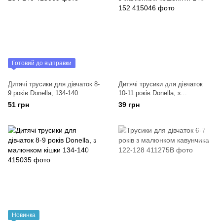
Готовий до відправки
Дитячі трусики для дівчаток 8-
Дитячі трусики для дівчаток
9 років Donella, 134-140
10-11 років Donella, з
малюнком кошеняти 146-152
51 грн
39 грн
Новинка