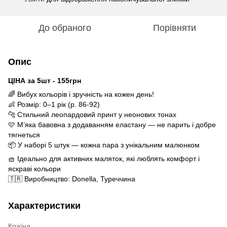
До обраного
Порівняти
Опис
ЦІНА за 5шт - 155грн
🌈 Вибух кольорів і зручність на кожен день!
👶 Розмір: 0–1 рік (р. 86-92)
🐆 Стильний леопардовий принт у неонових тонах
🩷 М’яка бавовна з додаванням еластану — не парить і добре
тягнеться
📦 У наборі 5 штук — кожна пара з унікальним малюнком
🧺 Ідеально для активних маляток, які люблять комфорт і
яскраві кольори
🇹🇷 Виробництво: Donella, Туреччина
Характеристики
Країна