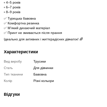
▫️ 4–5 років
▫️ 6–7 років
▫️ 8–9 років
✅ Турецька бавовна
✅ Комфортна резинка
✅ М’який дихаючий матеріал
✅ Принт не змивається після прання
Ідеально для активних і життєрадісних дівчаток! 🌈
Характеристики
Вид виробу
Трусики
Стать
Для дівчинки
Тип тканини
Бавовна
Колір
Різні кольори
Відгуки