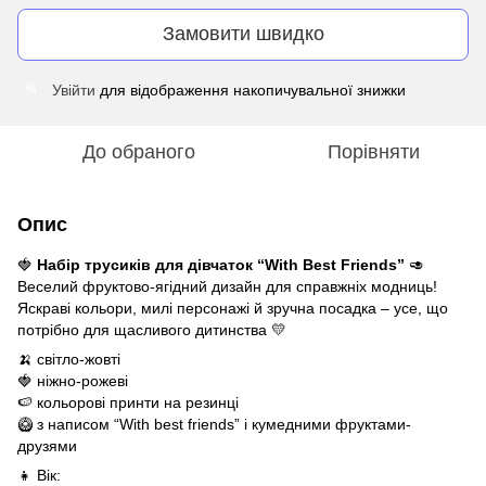
Замовити швидко
Увійти
для відображення накопичувальної знижки
%
До обраного
Порівняти
Опис
🍓
Набір трусиків для дівчаток “With Best Friends”
🥑
Веселий фруктово-ягідний дизайн для справжніх модниць!
Яскраві кольори, милі персонажі й зручна посадка – усе, що
потрібно для щасливого дитинства 💛
🍌 світло-жовті
🍓 ніжно-рожеві
🍉 кольорові принти на резинці
🥝 з написом “With best friends” і кумедними фруктами-
друзями
👧 Вік: