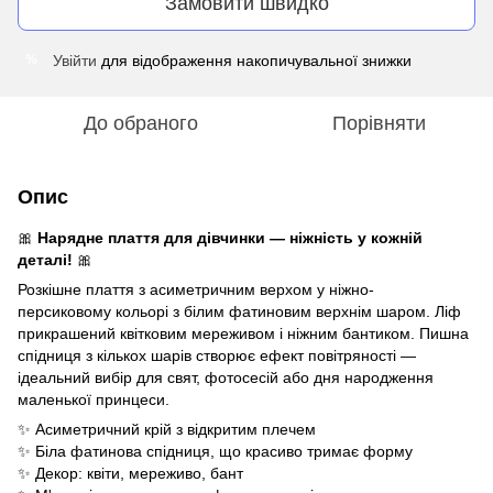
Замовити швидко
Увійти
для відображення накопичувальної знижки
%
До обраного
Порівняти
Опис
🎀
Нарядне плаття для дівчинки — ніжність у кожній
деталі!
🎀
Розкішне плаття з асиметричним верхом у ніжно-
персиковому кольорі з білим фатиновим верхнім шаром. Ліф
прикрашений квітковим мереживом і ніжним бантиком. Пишна
спідниця з кількох шарів створює ефект повітряності —
ідеальний вибір для свят, фотосесій або дня народження
маленької принцеси.
✨ Асиметричний крій з відкритим плечем
✨ Біла фатинова спідниця, що красиво тримає форму
✨ Декор: квіти, мереживо, бант