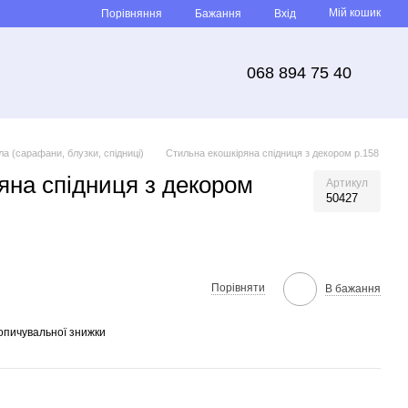
Мій кошик
Порівняння
Бажання
Вхід
068 894 75 40
а (сарафани, блузки, спідниці)
Стильна екошкіряна спідниця з декором р.158
яна спідниця з декором
Артикул
50427
Порівняти
В бажання
опичувальної знижки