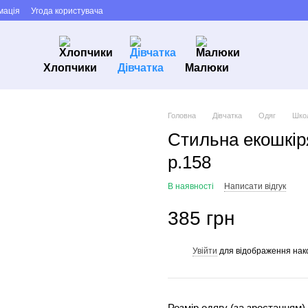
мація
Угода користувача
Хлопчики
Дівчатка
Малюки
Головна
Дівчатка
Одяг
Школ
Стильна екошкір
р.158
В наявності
Написати відгук
385 грн
Увійти
для відображення нак
%
Розмір одягу (за зростанням)