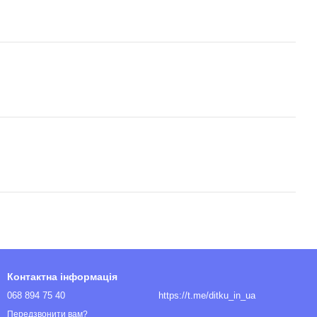
Контактна інформація
068 894 75 40
https://t.me/ditku_in_ua
Передзвонити вам?