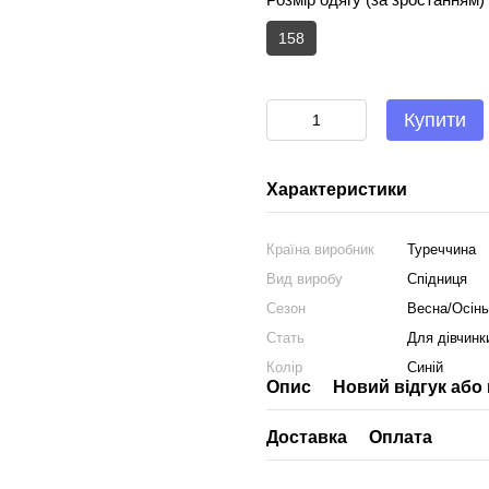
158
Купити
Характеристики
Країна виробник
Туреччина
Вид виробу
Спідниця
Сезон
Весна/Осінь
Стать
Для дівчинк
Колір
Синій
Опис
Новий відгук або
Доставка
Оплата