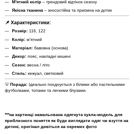
М'ятний колір
– трендовий відтінок сезону
Якісна тканина
– зносостійка та приємна на дотик
📌 Характеристики:
Розмір:
116, 122
Колір:
м'ятний
Матеріал:
бавовна (основа)
Декор:
пояс, накладні кишені
Сезон:
весна / літо
Стиль:
кежуал, святковий
💡
Порада:
Ідеально поєднується з білими або пастельними
футболками, топами та легкими блузами.
***на картинці намальована одягнута кукла-модель для
приблизного поняття як буде виглядати одяг чи взуття на
дитині, оригінал дивіться на окремих фото