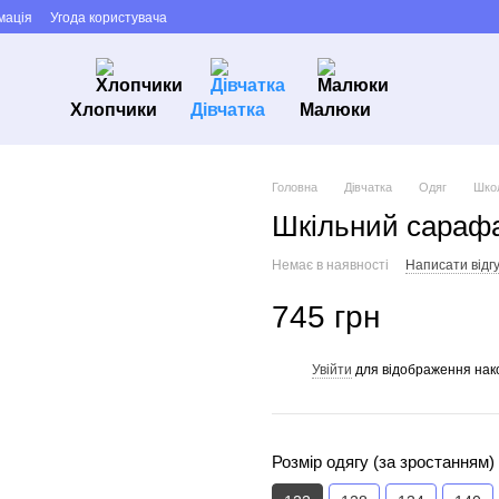
мація
Угода користувача
Хлопчики
Дівчатка
Малюки
Головна
Дівчатка
Одяг
Школ
Шкільний сарафа
Немає в наявності
Написати відгу
745 грн
Увійти
для відображення нак
%
Розмір одягу (за зростанням)