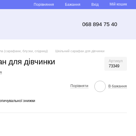
Мій кошик
Порівняння
Бажання
Вхід
068 894 75 40
а (сарафани, блузки, спідниці)
Шкільний сарафан для дівчинки
н для дівчинки
Артикул
73349
к
Порівняти
В бажання
опичувальної знижки