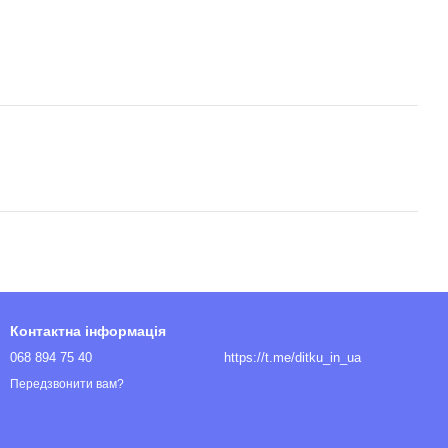
Контактна інформація
068 894 75 40
https://t.me/ditku_in_ua
Передзвонити вам?