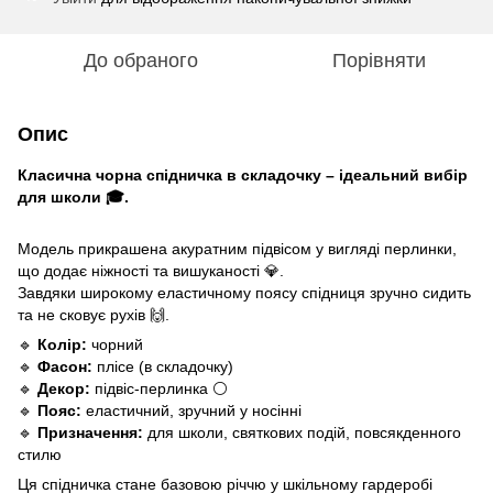
До обраного
Порівняти
Опис
Класична чорна спідничка в складочку – ідеальний вибір
для школи 🎓.
Модель прикрашена акуратним підвісом у вигляді перлинки,
що додає ніжності та вишуканості 💎.
Завдяки широкому еластичному поясу спідниця зручно сидить
та не сковує рухів 🙌.
🔹
Колір:
чорний
🔹
Фасон:
плісе (в складочку)
🔹
Декор:
підвіс-перлинка ⚪
🔹
Пояс:
еластичний, зручний у носінні
🔹
Призначення:
для школи, святкових подій, повсякденного
стилю
Ця спідничка стане базовою річчю у шкільному гардеробі