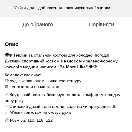
Увійти
для відображення накопичувальної знижки
%
До обраного
Порівняти
Опис
🧒❄️ Теплий та стильний костюм для холодної погоди!
Дитячий спортивний костюм
з начосом
у зелено-чорному
кольорі з модним написом
"Be More Like"
🖤💚.
Комплект включає:
👕 худі з капюшоном і кишенею-кенгуру
👖 теплі штани на манжетах
✅ Внутрішній начіс забезпечує тепло та комфорт у холодну
пору року
✅ Стильний дизайн для школи, садочка чи прогулянок 🚶‍♂️
✅ М’який трикотаж не сковує рухів
📏 Розміри: 110, 116, 122