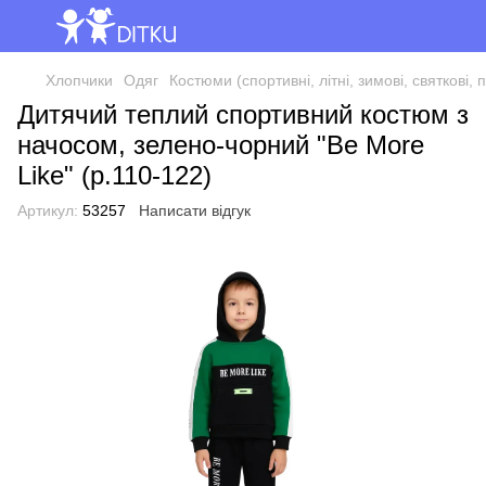
Хлопчики
Одяг
Костюми (спортивні, літні, зимові, святкові, 
Дитячий теплий спортивний костюм з
начосом, зелено-чорний "Be More
Like" (р.110-122)
Артикул:
53257
Написати відгук