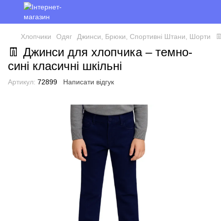
Хлопчики
Одяг
Джинси, Брюки, Спортивні Штани, Шорти

👖 Джинси для хлопчика – темно-
сині класичні шкільні
Артикул:
72899
Написати відгук