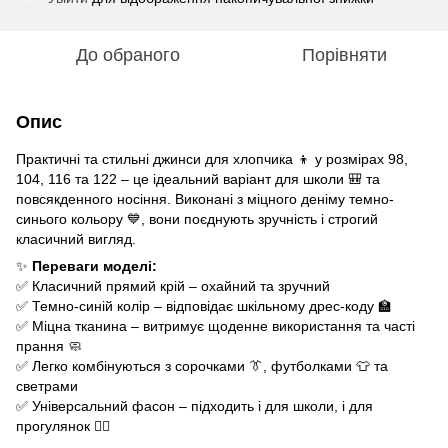
До обраного
Порівняти
Опис
Практичні та стильні джинси для хлопчика 👦 у розмірах 98,
104, 116 та 122 – це ідеальний варіант для школи 🎒 та
повсякденного носіння. Виконані з міцного деніму темно-
синього кольору 💙, вони поєднують зручність і строгий
класичний вигляд.
✨
Переваги моделі:
✅ Класичний прямий крій – охайний та зручний
✅ Темно-синій колір – відповідає шкільному дрес-коду 🏫
✅ Міцна тканина – витримує щоденне використання та часті
прання 🧼
✅ Легко комбінуються з сорочками 👔, футболками 👕 та
светрами
✅ Універсальний фасон – підходить і для школи, і для
прогулянок 🚶‍♂️