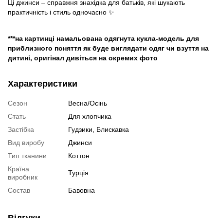
Ці джинси – справжня знахідка для батьків, які шукають
практичність і стиль одночасно ✨
***на картинці намальована одягнута кукла-модель для
приблизного поняття як буде виглядати одяг чи взуття на
дитині, оригінал дивіться на окремих фото
Характеристики
Сезон
Весна/Осінь
Стать
Для хлопчика
Застібка
Гудзики, Блискавка
Вид виробу
Джинси
Тип тканини
Коттон
Країна
Турція
виробник
Состав
Бавовна
Відгуки