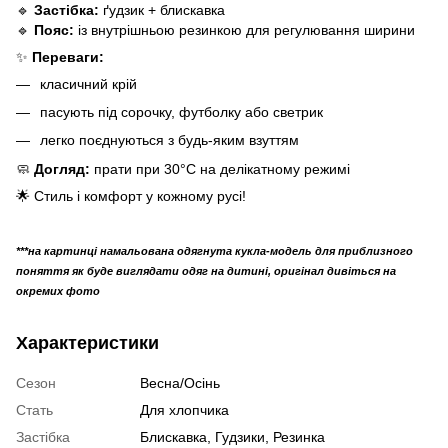
🔹
Застібка:
ґудзик + блискавка
🔹
Пояс:
із внутрішньою резинкою для регулювання ширини
✨
Переваги:
класичний крій
пасують під сорочку, футболку або светрик
легко поєднуються з будь-яким взуттям
🧼
Догляд:
прати при 30°C на делікатному режимі
🌟 Стиль і комфорт у кожному русі!
***на картинці намальована одягнута кукла-модель для приблизного
поняття як буде виглядати одяг на дитині, оригінал дивіться на
окремих фото
Характеристики
Сезон
Весна/Осінь
Стать
Для хлопчика
Застібка
Блискавка, Гудзики, Резинка