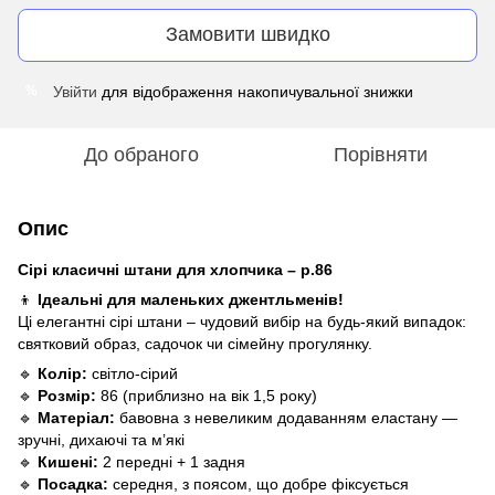
Замовити швидко
Увійти
для відображення накопичувальної знижки
%
До обраного
Порівняти
Опис
Сірі класичні штани для хлопчика – р.86
👦
Ідеальні для маленьких джентльменів!
Ці елегантні сірі штани – чудовий вибір на будь-який випадок:
святковий образ, садочок чи сімейну прогулянку.
🔹
Колір:
світло-сірий
🔹
Розмір:
86 (приблизно на вік 1,5 року)
🔹
Матеріал:
бавовна з невеликим додаванням еластану —
зручні, дихаючі та м’які
🔹
Кишені:
2 передні + 1 задня
🔹
Посадка:
середня, з поясом, що добре фіксується