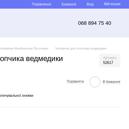
Мій кошик
Порівняння
Бажання
Вхід
068 894 75 40
Чоловічки Комбінезони Пісочники
Чоловічок для хлопчика ведмедики
лопчика ведмедики
Артикул
52617
Порівняти
В бажання
опичувальної знижки