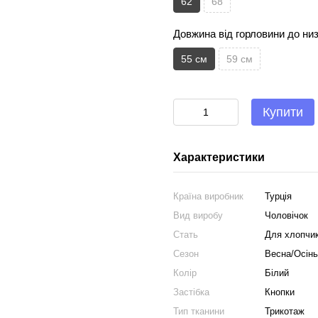
62
68
Довжина від горловини до ни
55 см
59 см
Купити
Характеристики
Країна виробник
Турція
Вид виробу
Чоловічок
Стать
Для хлопчи
Сезон
Весна/Осінь
Колір
Білий
Застібка
Кнопки
Тип тканини
Трикотаж