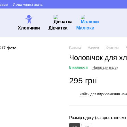
мація
Угода користувача
Хлопчики
Дівчатка
Малюки
Головна
Малюки
Хлопчики
Чоловічок для х
В наявності
Написати відгук
295 грн
Увійти
для відображення нак
%
Розмір одягу (за зростанням)