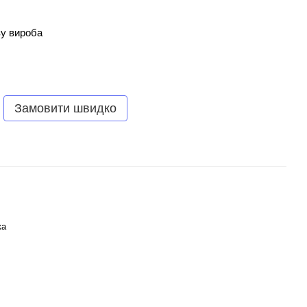
зу вироба
Замовити швидко
ка