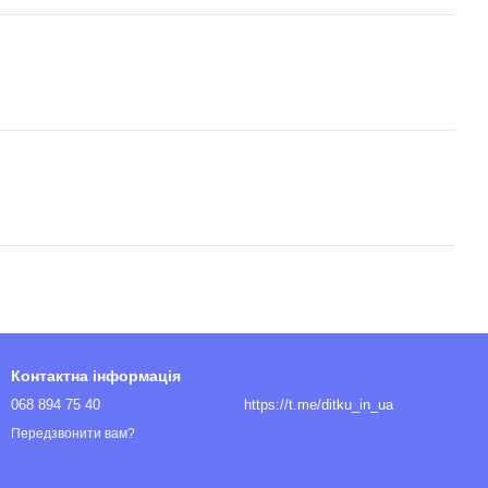
Контактна інформація
068 894 75 40
https://t.me/ditku_in_ua
Передзвонити вам?