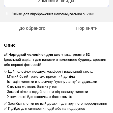
Замовити швидко
Увійти
для відображення накопичувальної знижки
%
До обраного
Порівняти
Опис
👶
Нарядний чоловічок для хлопчика, розмір 62
Ідеальний варіант для виписки з пологового будинку, хрестин
або першої фотосесії!
✨ Цей чоловічок поєднує комфорт і вишуканий стиль:
– М’який білий трикотаж, приємний до тіла
– Імітація жилетки в класичну "гусячу лапку" з гудзиками
– Стильна метелик-бантик у тон
– Закриті ніжки з оздобленням під тканину жилетки
– У комплекті йде шапочка з бантиком 🎀
✅ Застібки-кнопки по всій довжині для зручного переодягання
✅ Підійде для святкових подій або на подарунок