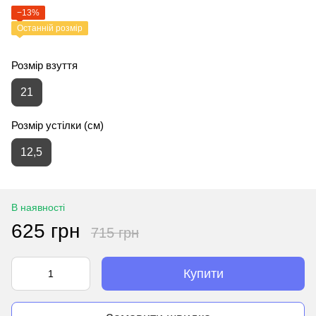
−13%
Останній розмір
Розмір взуття
21
Розмір устілки (см)
12,5
В наявності
625 грн
715 грн
Купити