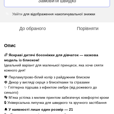
Замовити швидко
Увійти
для відображення накопичувальної знижки
%
До обраного
Порівняти
Опис
🌈
Яскраві дитячі босоніжки для дівчаток — казкова
модель із блиском!
Ідеальний варіант для маленької принцеси, яка хоче сяяти
кожного дня!
💖 Перламутрово-білий колір з райдужним блиском
🍓 Декор у вигляді серця з блискітками та стразами
✨ Гліттерна підошва з ефектом омбре (від рожевого до
синього)
👣 М’яка устілка з милим принтом забезпечує комфортні кроки
🔒 Універсальна липучка для швидкого та зручного застібання
🔔
У наявності лише один розмір — 21