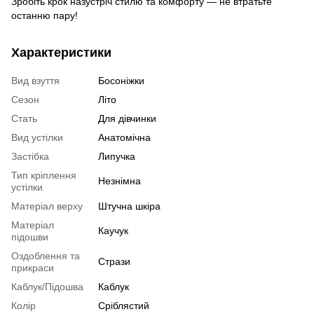
Зробіть крок назустріч стилю та комфорту — не втратьте
останню пару!
Характеристики
Вид взуття
Босоніжки
Сезон
Літо
Стать
Для дівчинки
Вид устілки
Анатомічна
Застібка
Липучка
Тип кріплення
Незнімна
устілки
Матеріал верху
Штучна шкіра
Матеріал
Каучук
підошви
Оздоблення та
Стрази
прикраси
Каблук/Підошва
Каблук
Колір
Сріблястий