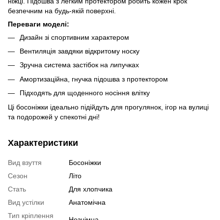
ніжці. Підошва з легким протектором робить кожен крок
безпечним на будь-якій поверхні.
Переваги моделі:
Дизайн зі спортивним характером
Вентиляція завдяки відкритому носку
Зручна система застібок на липучках
Амортизаційна, гнучка підошва з протектором
Підходять для щоденного носіння влітку
Ці босоніжки ідеально підійдуть для прогулянок, ігор на вулиці
та подорожей у спекотні дні!
Характеристики
Вид взуття
Босоніжки
Сезон
Літо
Стать
Для хлопчика
Вид устілки
Анатомічна
Тип кріплення
Незнімна