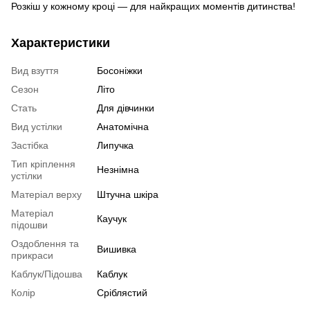
Розкіш у кожному кроці — для найкращих моментів дитинства!
Характеристики
Вид взуття
Босоніжки
Сезон
Літо
Стать
Для дівчинки
Вид устілки
Анатомічна
Застібка
Липучка
Тип кріплення
Незнімна
устілки
Матеріал верху
Штучна шкіра
Матеріал
Каучук
підошви
Оздоблення та
Вишивка
прикраси
Каблук/Підошва
Каблук
Колір
Сріблястий