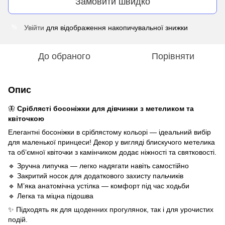
Замовити швидко
Увійти
для відображення накопичувальної знижки
%
До обраного
Порівняти
Опис
🦋
Сріблясті босоніжки для дівчинки з метеликом та
квіточкою
Елегантні босоніжки в сріблястому кольорі — ідеальний вибір
для маленької принцеси! Декор у вигляді блискучого метелика
та об’ємної квіточки з камінчиком додає ніжності та святковості.
🔹 Зручна липучка — легко надягати навіть самостійно
🔹 Закритий носок для додаткового захисту пальчиків
🔹 М’яка анатомічна устілка — комфорт під час ходьби
🔹 Легка та міцна підошва
✨ Підходять як для щоденних прогулянок, так і для урочистих
подій.